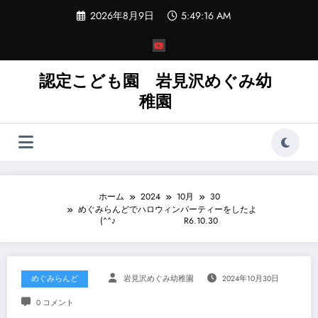
コ
2026年8月9日
5:49:19 AM
ン
テ
ン
ツ
へ
認定こども園 岩見沢めぐみ幼
ス
稚園
キ
ッ
プ
ホーム
2024
10月
30
めぐみらんどでハロウィンパーティーをしたよ
(^^♪ R6.10.30
めぐみらんど
岩見沢めぐみ幼稚園
2024年10月30日
0 コメント