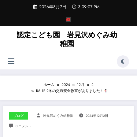
コ
2026年8月7日
3:09:08 PM
ン
テ
ン
ツ
へ
認定こども園 岩見沢めぐみ幼
ス
稚園
キ
ッ
プ
ホーム
2024
12月
2
R6.12.2冬の交通安全教室がありました！
ブログ
岩見沢めぐみ幼稚園
2024年12月2日
0 コメント