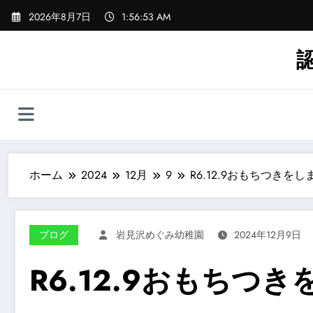
コ
2026年8月7日
1:56:56 AM
ン
テ
ン
ツ
へ
ス
キ
ッ
プ
ホーム
2024
12月
9
R6.12.9おもちつきを
ブログ
岩見沢めぐみ幼稚園
2024年12月9日
R6.12.9おもちつ