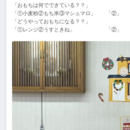
「おもちは何でできている？？」
「①小麦粉②もち米③マシュマロ」 「②」
「どうやっておもちになる？？」
「①レンジ②うすときね」 「②」