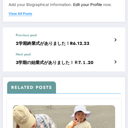
Add your Biographical Information.
Edit your Profile
now.
View All Posts
Previous post
2学期終業式がありました！R6.12.23
Next post
3学期の始業式がありました！Ｒ7.１.20
RELATED POSTS