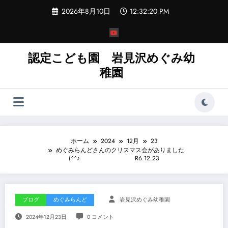
コ
2026年8月10日
12:32:22 PM
ン
テ
ン
ツ
へ
認定こども園 岩見沢めぐみ幼
ス
稚園
キ
ッ
プ
ホーム
2024
12月
23
めぐみらんどさんのクリスマス会がありました
(^^♪ R6.12.23
ブログ
めぐみらんど
岩見沢めぐみ幼稚園
2024年12月23日
0 コメント