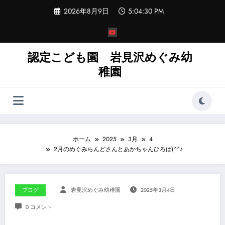
コ
2026年8月9日
5:04:32 PM
ン
テ
ン
ツ
へ
認定こども園 岩見沢めぐみ幼
ス
稚園
キ
ッ
プ
ホーム
2025
3月
4
2月のめぐみらんどさんとあかちゃんひろば(^^♪
ブログ
岩見沢めぐみ幼稚園
2025年3月4日
0 コメント