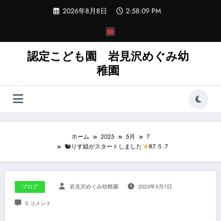
コ
2026年8月8日
2:58:10 PM
ン
テ
ン
ツ
へ
認定こども園 岩見沢めぐみ幼
ス
稚園
キ
ッ
プ
ホーム
2025
5月
7
🐿りす組がスタートしました
R7.５.7
ブログ
岩見沢めぐみ幼稚園
2025年5月7日
0 コメント