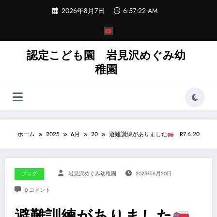
コ
2026年8月7日
6:57:23 AM
ン
テ
ン
ツ
へ
認定こども園 岩見沢めぐみ幼
ス
稚園
キ
ッ
プ
ホーム
2025
6月
20
避難訓練がありました
R7.6.20
ブログ
岩見沢めぐみ幼稚園
2025年6月20日
0 コメント
避難訓練がありました