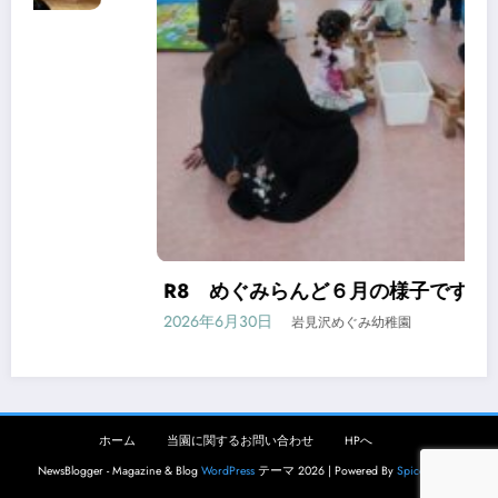
6月生まれさんのお誕生会
R8.6.29
2026年6月29日
岩見沢めぐみ幼稚園
ホーム
当園に関するお問い合わせ
HPへ
NewsBlogger - Magazine & Blog
WordPress
テーマ 2026 | Powered By
SpiceThemes