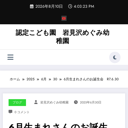
コ
2026年8月10日
4:03:25 PM
ン
テ
ン
ツ
へ
認定こども園 岩見沢めぐみ幼
ス
稚園
キ
ッ
プ
ホーム
2025
6月
30
6月生まれさんのお誕生会 R7.6.30
ブログ
岩見沢めぐみ幼稚園
2025年6月30日
0 コメント
6月生まれさんのお誕生