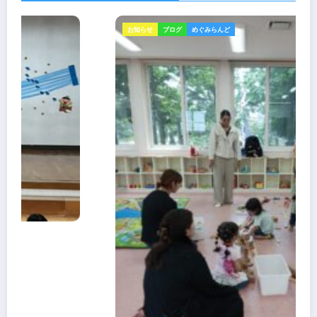
ブログ
6月生まれさんのお誕生会
R8
2026年6月29日
岩見沢めぐみ幼稚園