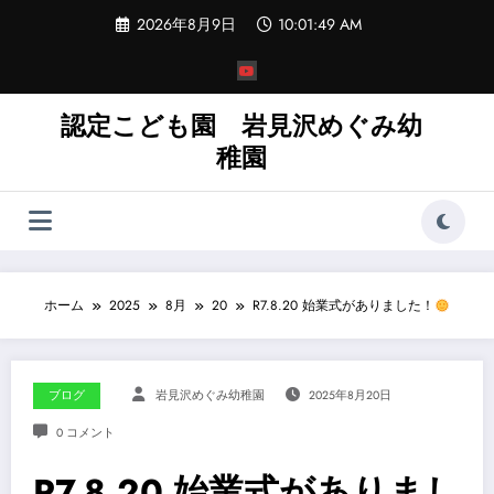
コ
2026年8月9日
10:01:51 AM
ン
テ
ン
ツ
へ
認定こども園 岩見沢めぐみ幼
ス
稚園
キ
ッ
プ
ホーム
2025
8月
20
R7.8.20 始業式がありました！
ブログ
岩見沢めぐみ幼稚園
2025年8月20日
0 コメント
R7.8.20 始業式がありまし