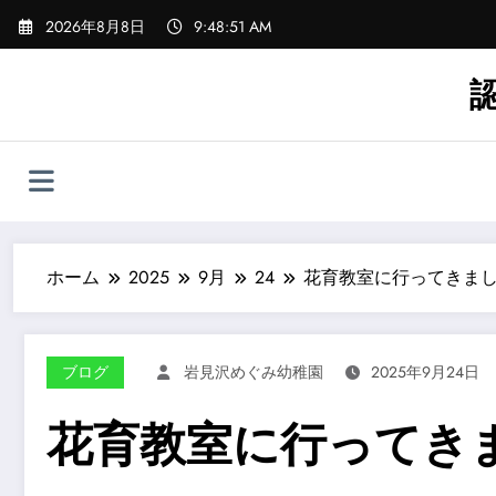
コ
2026年8月8日
9:48:54 AM
ン
テ
ン
ツ
へ
ス
キ
ッ
プ
ホーム
2025
9月
24
花育教室に行ってきま
ブログ
岩見沢めぐみ幼稚園
2025年9月24日
花育教室に行ってき