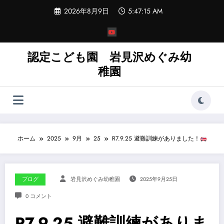
コ
2026年8月9日
5:47:16 AM
ン
テ
ン
ツ
へ
認定こども園 岩見沢めぐみ幼
ス
稚園
キ
ッ
プ
ホーム
2025
9月
25
R7.9.25 避難訓練がありました！
ブログ
岩見沢めぐみ幼稚園
2025年9月25日
0 コメント
R7.9.25 避難訓練がありま