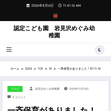
コ
2026年8月6日
11:41:17 AM
ン
テ
ン
ツ
へ
認定こども園 岩見沢めぐみ幼
ス
稚園
キ
ッ
プ
ホーム
2025
11月
10
一斉保育がありました！R7.11.10
ブログ
岩見沢めぐみ幼稚園
2025年11月10日
0 コメント
一斉保育がありました！