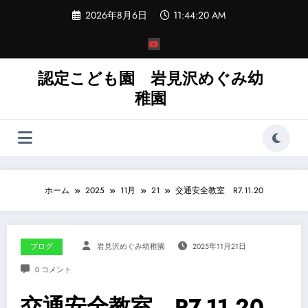
コ
2026年8月6日
11:44:21 AM
ン
テ
ン
ツ
へ
認定こども園 岩見沢めぐみ幼
ス
稚園
キ
ッ
プ
ホーム
2025
11月
21
交通安全教室 R7.11.20
ブログ
岩見沢めぐみ幼稚園
2025年11月21日
0 コメント
交通安全教室 R7.11.20