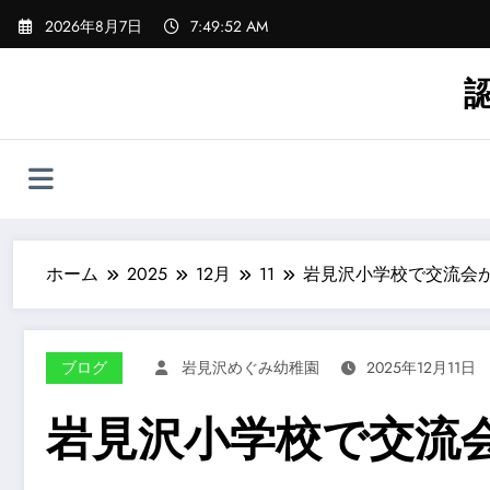
コ
2026年8月7日
7:49:55 AM
ン
テ
ン
ツ
へ
ス
キ
ッ
プ
ホーム
2025
12月
11
岩見沢小学校で交流会があり
ブログ
岩見沢めぐみ幼稚園
2025年12月11日
岩見沢小学校で交流会が