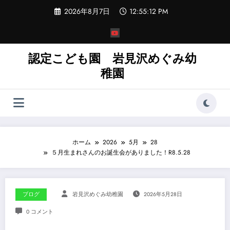
コ
2026年8月7日
12:55:12 PM
ン
テ
ン
ツ
へ
認定こども園 岩見沢めぐみ幼
ス
稚園
キ
ッ
プ
ホーム
2026
5月
28
５月生まれさんのお誕生会がありました！R8.5.28
ブログ
岩見沢めぐみ幼稚園
2026年5月28日
0 コメント