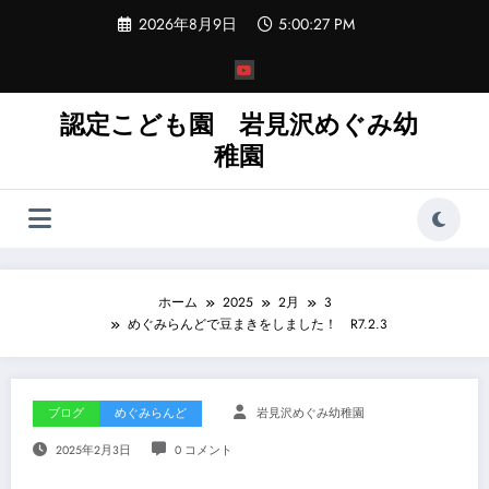
コ
2026年8月9日
5:00:29 PM
ン
テ
ン
ツ
へ
認定こども園 岩見沢めぐみ幼
ス
稚園
キ
ッ
プ
ホーム
2025
2月
3
めぐみらんどで豆まきをしました！ R7.2.3
ブログ
めぐみらんど
岩見沢めぐみ幼稚園
2025年2月3日
0 コメント