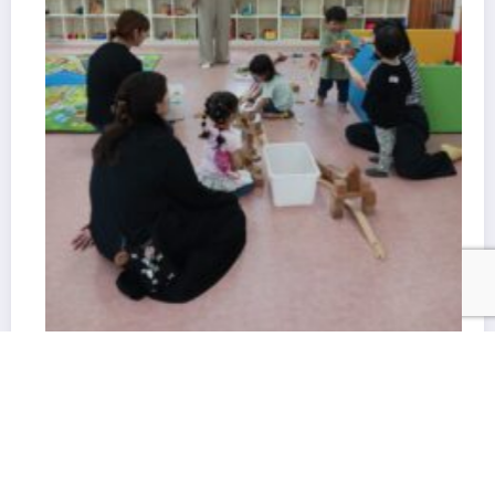
6月生まれさんのお誕生会
R8.6.29
2026年6月29日
岩見沢めぐみ幼稚園
ホーム
当園に関するお問い合わせ
HPへ
NewsBlogger - Magazine & Blog
WordPress
テーマ 2026 | Powered By
SpiceThemes