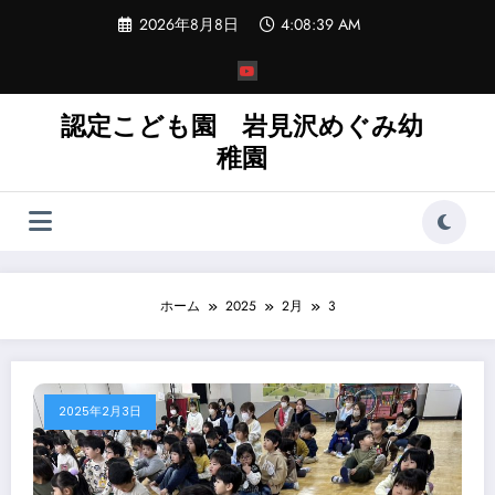
コ
2026年8月8日
4:08:40 AM
ン
テ
ン
ツ
へ
認定こども園 岩見沢めぐみ幼
ス
稚園
キ
ッ
プ
ホーム
2025
2月
3
2025年2月3日