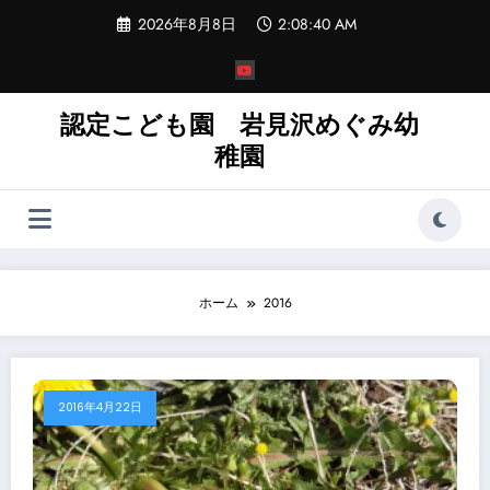
コ
2026年8月8日
2:08:40 AM
ン
テ
ン
ツ
へ
認定こども園 岩見沢めぐみ幼
ス
稚園
キ
ッ
プ
ホーム
2016
2016年4月22日