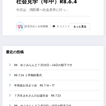
社会見学（年中）R8.6.4
今日は、消防署へ社会見学に行っ…
岩見沢めぐみ幼稚園
0 コメント
もっと見る
最近の投稿
R8 めぐみらんど７月22日～24日の様子です
R8.7.24 １学期終業式
年長組お泊まり会 R8.7.16～17
７月生まれさんのお誕生会 R8.7.23
R8 めぐみらんど７月13日～15日の様子です