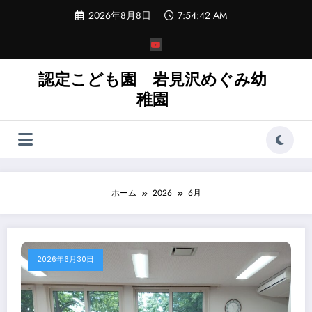
コ
2026年8月8日
7:54:43 AM
ン
テ
ン
ツ
へ
認定こども園 岩見沢めぐみ幼
ス
稚園
キ
ッ
プ
ホーム
2026
6月
2026年6月30日