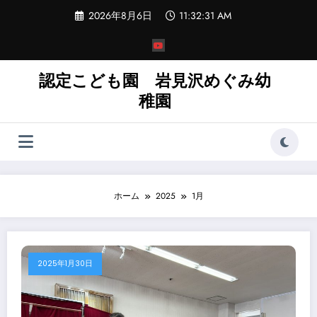
コ
2026年8月6日
11:32:32 AM
ン
テ
ン
ツ
へ
認定こども園 岩見沢めぐみ幼
ス
稚園
キ
ッ
プ
ホーム
2025
1月
2025年1月30日