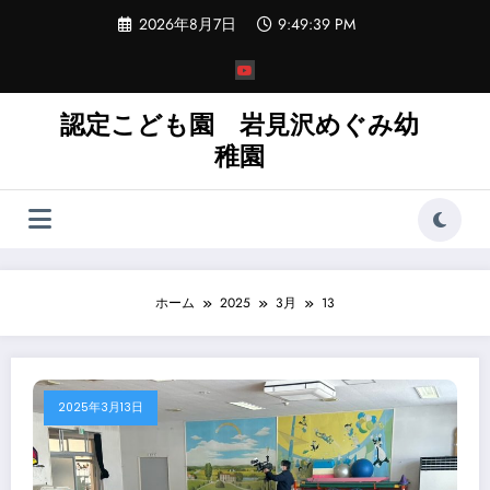
コ
2026年8月7日
9:49:39 PM
ン
テ
ン
ツ
へ
認定こども園 岩見沢めぐみ幼
ス
稚園
キ
ッ
プ
ホーム
2025
3月
13
2025年3月13日