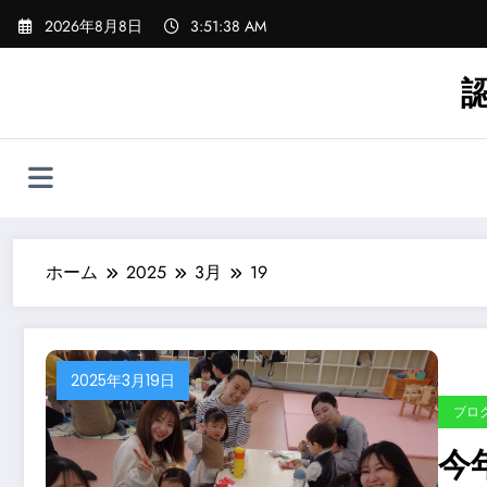
コ
2026年8月8日
3:51:39 AM
ン
テ
ン
ツ
へ
ス
キ
ッ
プ
ホーム
2025
3月
19
2025年3月19日
ブロ
今