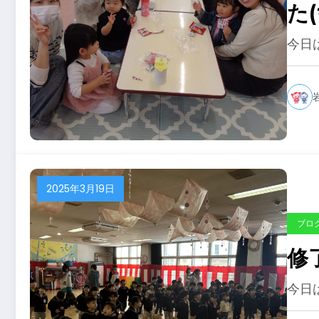
た(
今日
2025年3月19日
ブロ
修
今日