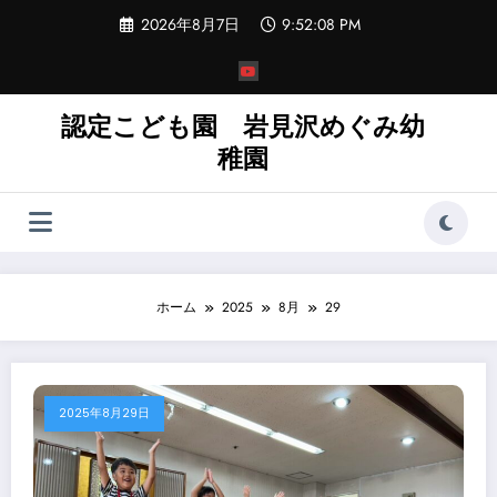
コ
2026年8月7日
9:52:08 PM
ン
テ
ン
ツ
へ
認定こども園 岩見沢めぐみ幼
ス
稚園
キ
ッ
プ
ホーム
2025
8月
29
2025年8月29日