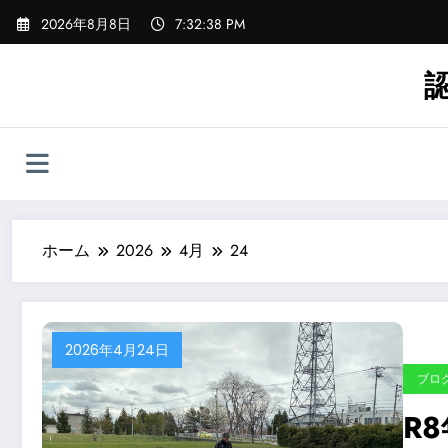
コ
2026年8月8日
7:32:39 PM
ン
テ
ン
ツ
へ
ス
キ
ッ
プ
ホーム
2026
4月
24
2026年4月24日
ブロ
R