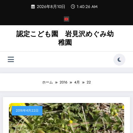
コ
2026年8月10日
1:40:26 AM
ン
テ
ン
ツ
へ
認定こども園 岩見沢めぐみ幼
ス
稚園
キ
ッ
プ
ホーム
2016
4月
22
2016年4月22日